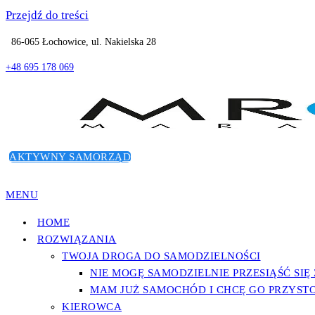
Przejdź do treści
86-065 Łochowice, ul. Nakielska 28
+48 695 178 069
AKTYWNY SAMORZĄD
Dostosowanie pojazdów do potrzeb osób niepełnosprawnych
Przystosowanie samochodu dla osób n
MENU
HOME
ROZWIĄZANIA
TWOJA DROGA DO SAMODZIELNOŚCI
NIE MOGĘ SAMODZIELNIE PRZESIĄŚĆ SIĘ
MAM JUŻ SAMOCHÓD I CHCĘ GO PRZYST
KIEROWCA