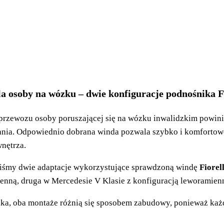
a osoby na wózku – dwie konfiguracje podnośnika F
zewozu osoby poruszającej się na wózku inwalidzkim powinie
nia. Odpowiednio dobrana winda pozwala szybko i komfortow
nętrza.
iśmy dwie adaptacje wykorzystujące sprawdzoną windę
Fiorel
nną, druga w Mercedesie V Klasie z konfiguracją leworamien
a, oba montaże różnią się sposobem zabudowy, ponieważ każd