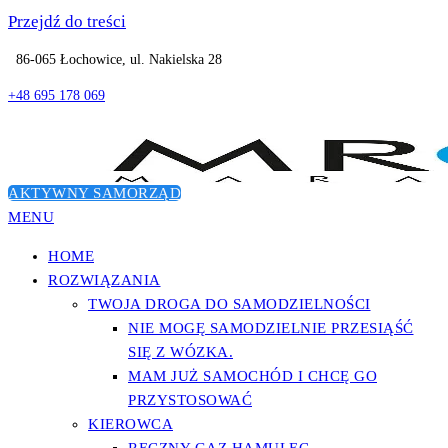
Przejdź do treści
86-065 Łochowice, ul. Nakielska 28
+48 695 178 069
AKTYWNY SAMORZĄD
MENU
Dostosowanie pojazdów do potrzeb osób niepełnosprawnych
Przystosowanie samochodu dla osób
HOME
niepełnosprawnych
ROZWIĄZANIA
TWOJA DROGA DO SAMODZIELNOŚCI
NIE MOGĘ SAMODZIELNIE PRZESIĄŚĆ
SIĘ Z WÓZKA.
MAM JUŻ SAMOCHÓD I CHCĘ GO
PRZYSTOSOWAĆ
KIEROWCA