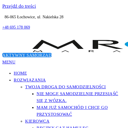
Przejdź do treści
86-065 Łochowice, ul. Nakielska 28
+48 695 178 069
AKTYWNY SAMORZĄD
MENU
Dostosowanie pojazdów do potrzeb osób niepełnosprawnych
Przystosowanie samochodu dla osób
HOME
niepełnosprawnych
ROZWIĄZANIA
TWOJA DROGA DO SAMODZIELNOŚCI
NIE MOGĘ SAMODZIELNIE PRZESIĄŚĆ
SIĘ Z WÓZKA.
MAM JUŻ SAMOCHÓD I CHCĘ GO
PRZYSTOSOWAĆ
KIEROWCA